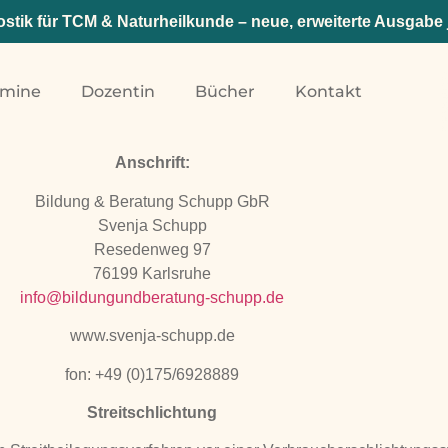
stik für TCM & Naturheilkunde – neue, erweiterte Ausgabe 
rmine
Dozentin
Bücher
Kontakt
Anschrift:
Bildung & Beratung Schupp GbR
Svenja Schupp
Resedenweg 97
76199 Karlsruhe
info@bildungundberatung-schupp.de
www.svenja-schupp.de
fon: +49 (0)175/6928889
Streitschlichtung